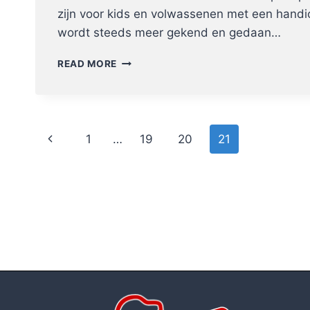
zijn voor kids en volwassenen met een handi
wordt steeds meer gekend en gedaan…
ER
READ MORE
KOMT
STEEDS
MEER
G-
Page
BASEBALL
Previous
1
…
19
20
21
IN
navigation
VLAANDEREN.
Page
NICE!