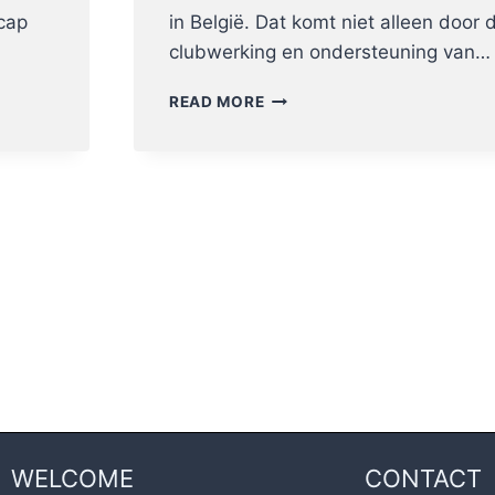
cap
in België. Dat komt niet alleen door
clubwerking en ondersteuning van…
VBSL
READ MORE
EN
KBBSF
BESTUREN
TERUG
DE
VELDEN
OP
WELCOME
CONTACT